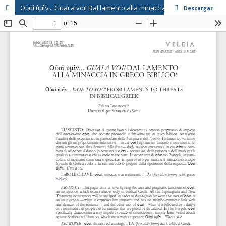
Οὐαὶ ὑμῖν... Guai a voi! Dal lamento alla minaccia in greco biblico
Descargar