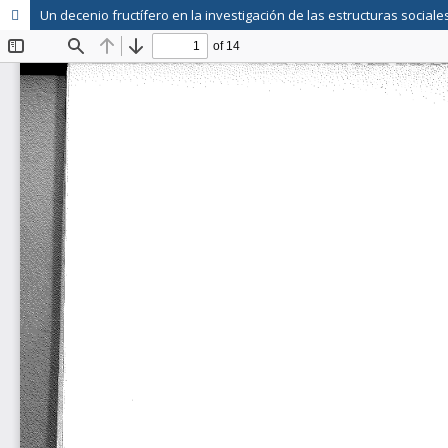
Un decenio fructífero en la investigación de las estructuras socia