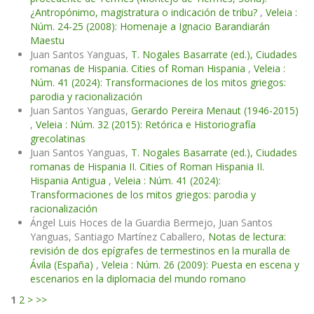
¿Antropónimo, magistratura o indicación de tribu?
,
Veleia :
Núm. 24-25 (2008): Homenaje a Ignacio Barandiarán
Maestu
Juan Santos Yanguas,
T. Nogales Basarrate (ed.), Ciudades
romanas de Hispania. Cities of Roman Hispania
,
Veleia :
Núm. 41 (2024): Transformaciones de los mitos griegos:
parodia y racionalización
Juan Santos Yanguas,
Gerardo Pereira Menaut (1946-2015)
,
Veleia : Núm. 32 (2015): Retórica e Historiografía
grecolatinas
Juan Santos Yanguas,
T. Nogales Basarrate (ed.), Ciudades
romanas de Hispania II. Cities of Roman Hispania II.
Hispania Antigua
,
Veleia : Núm. 41 (2024):
Transformaciones de los mitos griegos: parodia y
racionalización
Ángel Luis Hoces de la Guardia Bermejo, Juan Santos
Yanguas, Santiago Martínez Caballero,
Notas de lectura:
revisión de dos epígrafes de termestinos en la muralla de
Ávila (España)
,
Veleia : Núm. 26 (2009): Puesta en escena y
escenarios en la diplomacia del mundo romano
1
2
>
>>