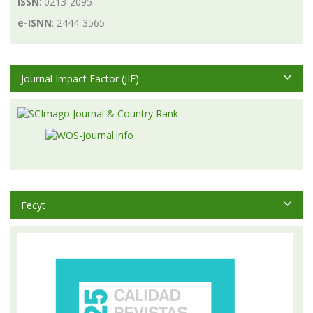
ISSN
: 0213-2095
e-ISNN
: 2444-3565
Journal Impact Factor (JIF)
Fecyt