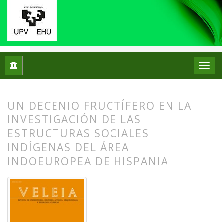
Inicio
Archivos
Núm. 12 (1995)
Artículos
UN DECENIO FRUCTÍFERO EN LA
INVESTIGACIÓN DE LAS
ESTRUCTURAS SOCIALES
INDÍGENAS DEL ÁREA
INDOEUROPEA DE HISPANIA
##plugins.themes.bootstrap3.article.
##plugins.themes.bootstrap3.article.