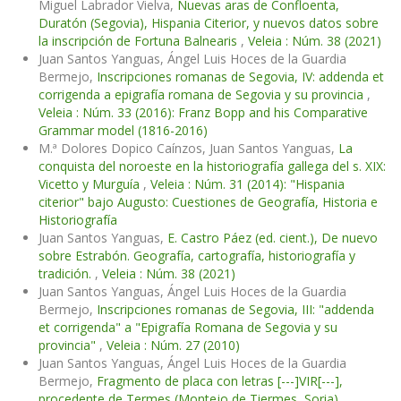
Miguel Labrador Vielva,
Nuevas aras de Confloenta,
Duratón (Segovia), Hispania Citerior, y nuevos datos sobre
la inscripción de Fortuna Balnearis
,
Veleia : Núm. 38 (2021)
Juan Santos Yanguas, Ángel Luis Hoces de la Guardia
Bermejo,
Inscripciones romanas de Segovia, IV: addenda et
corrigenda a epigrafía romana de Segovia y su provincia
,
Veleia : Núm. 33 (2016): Franz Bopp and his Comparative
Grammar model (1816-2016)
M.ª Dolores Dopico Caínzos, Juan Santos Yanguas,
La
conquista del noroeste en la historiografía gallega del s. XIX:
Vicetto y Murguía
,
Veleia : Núm. 31 (2014): "Hispania
citerior" bajo Augusto: Cuestiones de Geografía, Historia e
Historiografía
Juan Santos Yanguas,
E. Castro Páez (ed. cient.), De nuevo
sobre Estrabón. Geografía, cartografía, historiografía y
tradición.
,
Veleia : Núm. 38 (2021)
Juan Santos Yanguas, Ángel Luis Hoces de la Guardia
Bermejo,
Inscripciones romanas de Segovia, III: "addenda
et corrigenda" a "Epigrafía Romana de Segovia y su
provincia"
,
Veleia : Núm. 27 (2010)
Juan Santos Yanguas, Ángel Luis Hoces de la Guardia
Bermejo,
Fragmento de placa con letras [---]VIR[---],
procedente de Termes (Montejo de Tiermes, Soria).