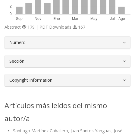
Abstract
179 | PDF Downloads
167
##plugins.themes.bootstrap3.article.d
Número
Sección
Copyright Information
Artículos más leídos del mismo
autor/a
Santiago Martínez Caballero, Juan Santos Yanguas, José