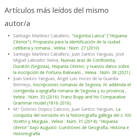
Artículos más leídos del mismo
autor/a
Santiago Martínez Caballero,
"Segontia Lanca" ("Hispania
Citerior"). Propuesta para la identificación de la ciudad
celtíbera y romana
,
Veleia : Núm. 27 (2010)
Santiago Martínez Caballero, Juan Santos Yanguas, José
Miguel Labrador Vielva,
Nuevas aras de Confloenta,
Duratón (Segovia), Hispania Citerior, y nuevos datos sobre
la inscripción de Fortuna Balnearis
,
Veleia : Núm. 38 (2021)
Juan Santos Yanguas, Ángel Luis Hoces de la Guardia
Bermejo,
Inscripciones romanas de Segovia, IV: addenda et
corrigenda a epigrafía romana de Segovia y su provincia
,
Veleia : Núm. 33 (2016): Franz Bopp and his Comparative
Grammar model (1816-2016)
M.ª Dolores Dopico Caínzos, Juan Santos Yanguas,
La
conquista del noroeste en la historiografía gallega del s. XIX:
Vicetto y Murguía
,
Veleia : Núm. 31 (2014): "Hispania
citerior" bajo Augusto: Cuestiones de Geografía, Historia e
Historiografía