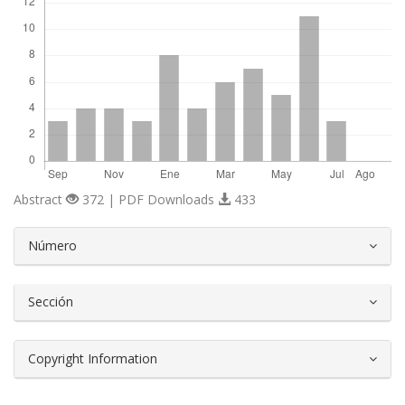
Abstract
372 | PDF Downloads
433
##plugins.themes.bootstrap3.article.d
Número
Sección
Copyright Information