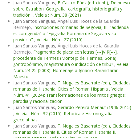
Juan Santos Yanguas,
E. Castro Páez (ed. cient.), De nuevo
sobre Estrabón. Geografía, cartografía, historiografía y
tradición.
,
Veleia : Núm. 38 (2021)
Juan Santos Yanguas, Ángel Luis Hoces de la Guardia
Bermejo,
Inscripciones romanas de Segovia, III: "addenda
et corrigenda" a "Epigrafía Romana de Segovia y su
provincia"
,
Veleia : Núm. 27 (2010)
Juan Santos Yanguas, Ángel Luis Hoces de la Guardia
Bermejo,
Fragmento de placa con letras [---]VIR[---],
procedente de Termes (Montejo de Tiermes, Soria).
¿Antropónimo, magistratura o indicación de tribu?
,
Veleia :
Núm. 24-25 (2008): Homenaje a Ignacio Barandiarán
Maestu
Juan Santos Yanguas,
T. Nogales Basarrate (ed.), Ciudades
romanas de Hispania. Cities of Roman Hispania
,
Veleia :
Núm. 41 (2024): Transformaciones de los mitos griegos:
parodia y racionalización
Juan Santos Yanguas,
Gerardo Pereira Menaut (1946-2015)
,
Veleia : Núm. 32 (2015): Retórica e Historiografía
grecolatinas
Juan Santos Yanguas,
T. Nogales Basarrate (ed.), Ciudades
romanas de Hispania II. Cities of Roman Hispania II.