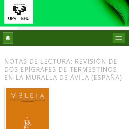
Inicio
Archivos
Núm. 26 (2009): Puesta en escena y escenar
NOTAS DE LECTURA: REVISIÓN DE
DOS EPÍGRAFES DE TERMESTINOS
EN LA MURALLA DE ÁVILA (ESPAÑA)
##plugins.themes.bootstrap3.article.
##plugins.themes.bootstrap3.article.