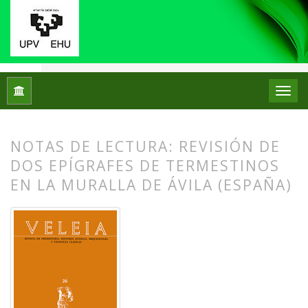
Inicio
Archivos
Núm. 26 (2009): Puesta en escena y escenar
NOTAS DE LECTURA: REVISIÓN DE
DOS EPÍGRAFES DE TERMESTINOS
EN LA MURALLA DE ÁVILA (ESPAÑA)
##plugins.themes.bootstrap3.article.
##plugins.themes.bootstrap3.article.