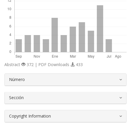
Abstract
372 | PDF Downloads
433
##plugins.themes.bootstrap3.article.d
Número
Sección
Copyright Information