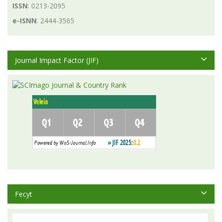
ISSN
: 0213-2095
e-ISNN
: 2444-3565
Journal Impact Factor (JIF)
Fecyt