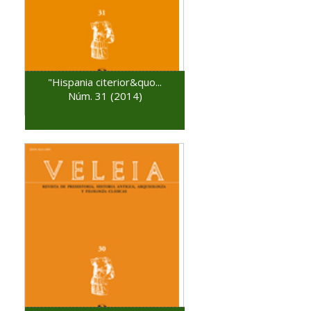
"Hispania citerior&quo...
Núm. 31 (2014)