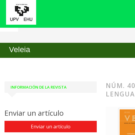
Inicio
Archivos
Núm. 40 (2023): Etnografías his
Veleia
NÚM. 40
INFORMACIÓN DE LA REVISTA
LENGUA
Enviar un artículo
Enviar un artículo