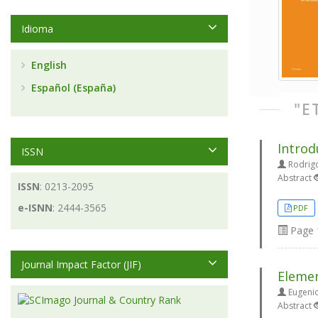
Idioma
English
Español (España)
"E
Introd
ISSN
Rodrig
Abstract
ISSN
: 0213-2095
e-ISNN
: 2444-3565
PDF
Page
Journal Impact Factor (JIF)
Elemen
Eugenio
Abstract