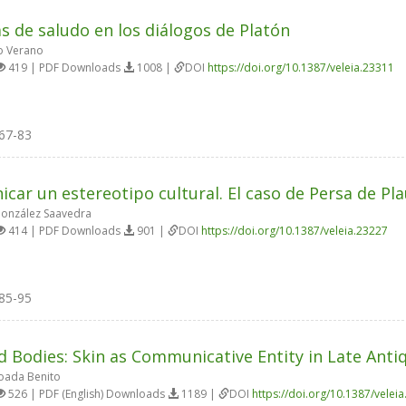
s de saludo en los diálogos de Platón
o Verano
419 | PDF Downloads
1008 |
DOI
https://doi.org/10.1387/veleia.23311
67-83
car un estereotipo cultural. El caso de Persa de Pl
onzález Saavedra
414 | PDF Downloads
901 |
DOI
https://doi.org/10.1387/veleia.23227
85-95
 Bodies: Skin as Communicative Entity in Late Ant
oada Benito
526 | PDF (English) Downloads
1189 |
DOI
https://doi.org/10.1387/velei