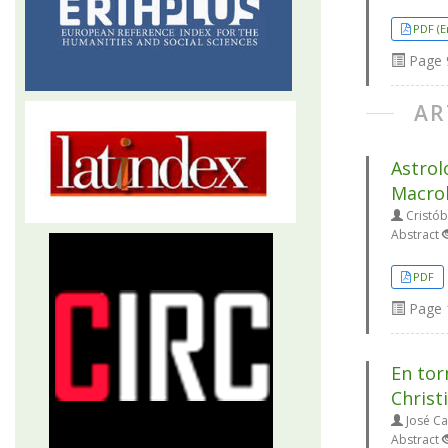
PDF (E
Page
AR
Astrol
Macro
Cristób
Abstract
PDF
Page
En tor
Christ
José Car
Abstract