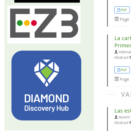
PDF
Page
La car
Primer
Valeria
Abstract
PDF
Page
VA
Las es
Noemi M
Abstract