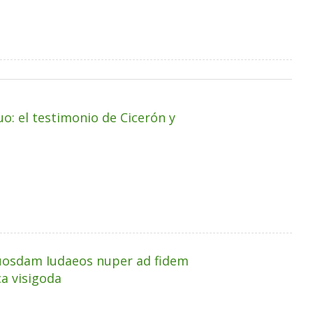
uo: el testimonio de Cicerón y
quosdam Iudaeos nuper ad fidem
ca visigoda