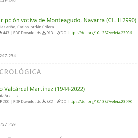
239-246
cripción votiva de Monteagudo, Navarra (CIL II 2990)
íaz ariño, Carlos Jordán Cólera
443 | PDF Downloads
913 |
DOI
https://doi.org/10.1387/veleia.23936
247-254
CROLÓGICA
no Valcárcel Martínez (1944-2022)
iz Arzalluz
200 | PDF Downloads
832 |
DOI
https://doi.org/10.1387/veleia.23993
257-259