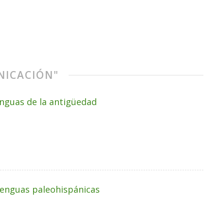
NICACIÓN"
enguas de la antigüedad
lenguas paleohispánicas