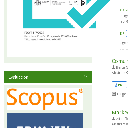
Escena
Rodrig
Abstract
PDF
Page
Comuni
Berta G
Abstract
Evaluación
PDF
Page
Marked
Aitor B
Abstract