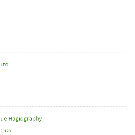
auto
ique Hagiography
a.23123