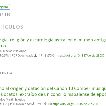
nglish)
97-116
TÍCULOS
ogía, religión y escatología astral en el mundo antig
bio
al Macías Villalobos
2978 | PDF Downloads
1171 |
DOI
https://doi.org/10.1387/veleia.23037
119-134
no al origen y datación del Canon 10 Comperimus 
i uocatos, extraído de un concilio hispalense de épo
los Martín Iglesias
388 | PDF Downloads
979 |
DOI
https://doi.org/10.1387/veleia.23036