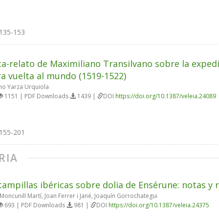
135-153
ta-relato de Maximiliano Transilvano sobre la exped
a vuelta al mundo (1519-1522)
no Yarza Urquiola
1151 | PDF Downloads
1439 |
DOI
https://doi.org/10.1387/veleia.24089
155-201
RIA
tampillas ibéricas sobre dolia de Ensérune: notas y r
oncunill Martí, Joan Ferrer i Jané, Joaquín Gorrochategui
693 | PDF Downloads
981 |
DOI
https://doi.org/10.1387/veleia.24375