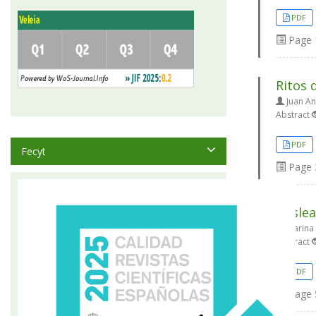
PDF
Page
Ritos 
Juan An
Abstract
PDF
Fecyt
Page
Deslea
Marina 
Abstract
PDF
Page