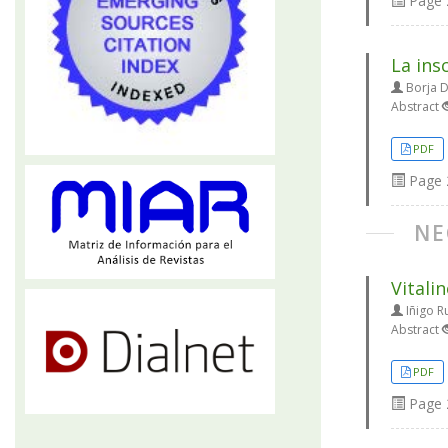
Page
La ins
Borja D
Abstract
PDF
Page
NE
Vitali
Iñigo Ru
Abstract
PDF
Page