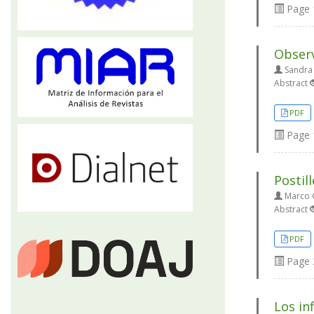
Page
Observ
Sandra
Abstract
PDF
Page
Postil
Marco 
Abstract
PDF
Page
Los in