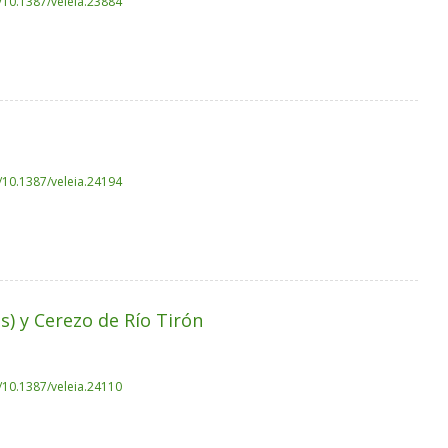
g/10.1387/veleia.23884
g/10.1387/veleia.24194
) y Cerezo de Río Tirón
g/10.1387/veleia.24110