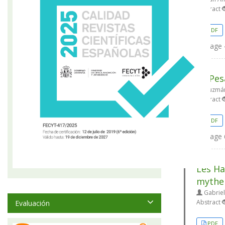
Abstract
PDF
Page
La Pes
Guzmán
Abstract
PDF
Page
Les Ha
mythe 
Gabriel
Abstract
Evaluación
PDF