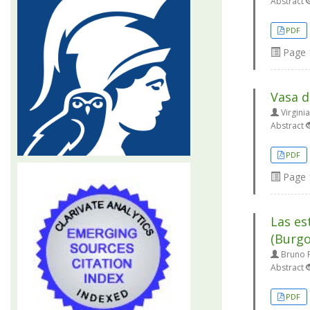
Abstract
PDF
Page
Vasa d
Virgini
Abstract
PDF
Page
Las es
(Burgo
Bruno P
Abstract
PDF