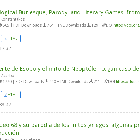
ogical Burlesque, Parody, and Literary Games, fro
 Konstantakos
565 | PDF Downloads
764 HTML Downloads
129 |
DOI
https://doi.or
HTML
17-32
rte de Esopo y el mito de Neoptólemo: ¿un caso de
o Acerbo
1770 | PDF Downloads
440 HTML Downloads
211 |
DOI
https://doi.o
HTML
33-47
apeo 68 y su parodia de los mitos griegos: algunas pr
ducción
tonio González Iglesias