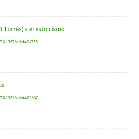
 Torres) y el estoicismo
g/10.1387/veleia.24755
es
g/10.1387/veleia.24867