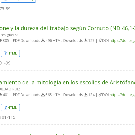
75-89
one y la dureza del trabajo según Cornuto (ND 46,1-3
rres guerra
305 | PDF Downloads
496 HTML Downloads
127 |
DOI
https://doi.or
HTML
91-99
tamiento de la mitología en los escolios de Aristófan
BILBAO RUIZ
401 | PDF Downloads
565 HTML Downloads
134 |
DOI
https://doi.or
HTML
101-115