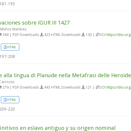
181-195
aciones sobre IGUR III 1427
 Muñoz Martínez
286 | PDF Downloads
423 HTML Downloads
100 |
DOI
https://doi.or
HTML
197-208
le alla lingua di Planude nella Metafrasi delle Heroid
Carrozza
279 | PDF Downloads
443 HTML Downloads
121 |
DOI
https://doi.or
HTML
209-220
finitivos en eslavo antiguo y su origen nominal