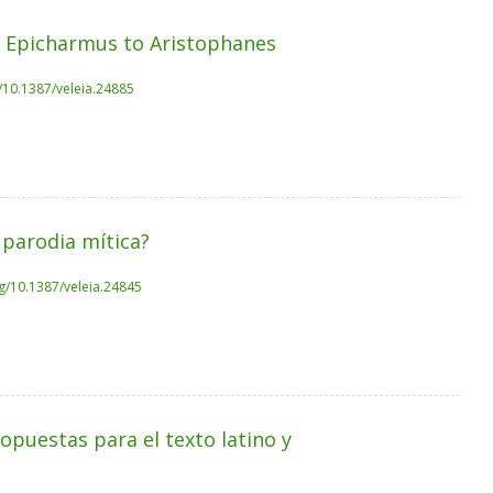
m Epicharmus to Aristophanes
g/10.1387/veleia.24885
 parodia mítica?
rg/10.1387/veleia.24845
opuestas para el texto latino y