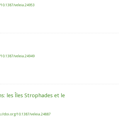
g/10.1387/veleia.24953
g/10.1387/veleia.24949
s: les Îles Strophades et le
s://doi.org/10.1387/veleia.24887