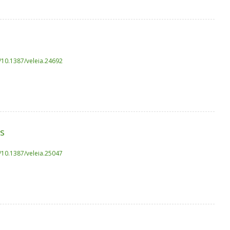
g/10.1387/veleia.24692
es
g/10.1387/veleia.25047