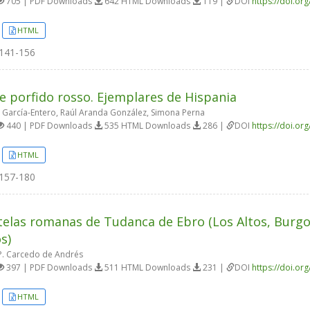
705 | PDF Downloads
642 HTML Downloads
119 |
DOI
https://doi.or
HTML
141-156
e porfido rosso. Ejemplares de Hispania
a García-Entero, Raúl Aranda González, Simona Perna
440 | PDF Downloads
535 HTML Downloads
286 |
DOI
https://doi.or
HTML
157-180
telas romanas de Tudanca de Ebro (Los Altos, Burgos
s)
. Carcedo de Andrés
397 | PDF Downloads
511 HTML Downloads
231 |
DOI
https://doi.or
HTML