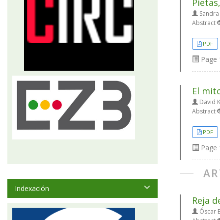
Pietas,
Sandra
Abstract
PDF
Page
El mit
David 
Abstract
PDF
Page
AR
Indexación
Reja d
Óscar B