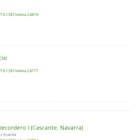
g/10.1387/veleia.24879
cio
g/10.1387/veleia.24777
Piecordero I (Cascante, Navarra)
ez Aranda