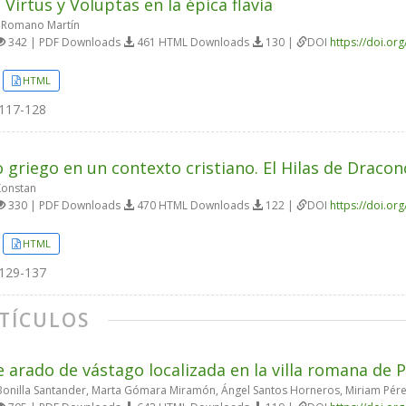
 Virtus y Voluptas en la épica flavia
 Romano Martín
342 | PDF Downloads
461 HTML Downloads
130 |
DOI
https://doi.or
HTML
117-128
o griego en un contexto cristiano. El Hilas de Dracon
Konstan
330 | PDF Downloads
470 HTML Downloads
122 |
DOI
https://doi.or
HTML
129-137
TÍCULOS
e arado de vástago localizada en la villa romana de 
onilla Santander, Marta Gómara Miramón, Ángel Santos Horneros, Miriam Pér