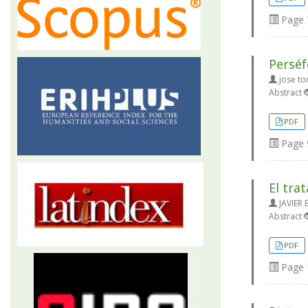
Page
Perséf
jose to
Abstract
PDF
Page
El tra
JAVIER 
Abstract
PDF
Page