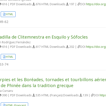
616 | PDF Downloads
676 HTML Downloads
197 |
DOI
https://doi.or
HTML
49-62
adilla de Clitemnestra en Esquilo y Sófocles
 Rodríguez Fernández
616 | PDF Downloads
617 HTML Downloads
202 |
DOI
https://doi.or
HTML
63-74
rpies et les Boréades, tornades et tourbillons aérien
de Phinée dans la tradition grecque
a Cursaru
390 | PDF Downloads
535 HTML (Français) Downloads
139 |
DOI
http
HTML (Français)