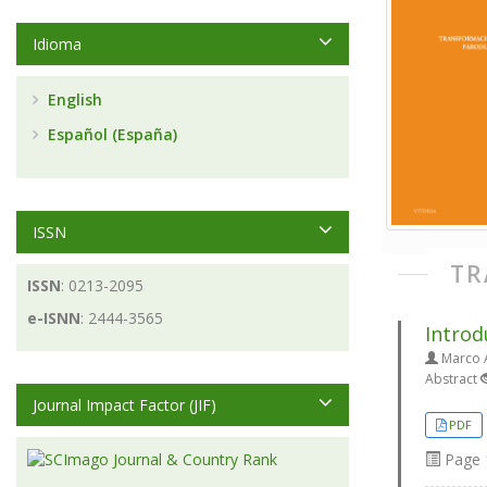
Idioma
English
Español (España)
ISSN
TR
ISSN
: 0213-2095
e-ISNN
: 2444-3565
Introd
Marco A
Abstract
Journal Impact Factor (JIF)
PDF
Page