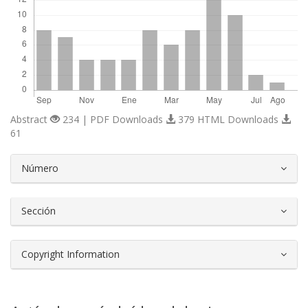
Abstract
234 | PDF Downloads
379 HTML Downloads
61
##plugins.themes.bootstrap3.article.d
Número
Sección
Copyright Information