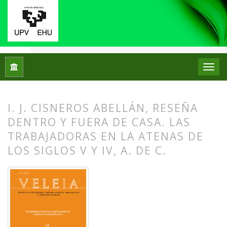
Inicio
Archivos
Núm. 41 (2024): Transformaciones de los mit
I. J. CISNEROS ABELLÁN, RESEÑA
DENTRO Y FUERA DE CASA. LAS
TRABAJADORAS EN LA ATENAS DE
LOS SIGLOS V Y IV, A. DE C.
##plugins.themes.bootstrap3.article.
##plugins.themes.bootstrap3.article.