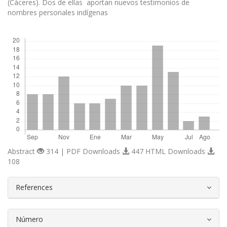
(Cáceres). Dos de ellas aportan nuevos testimonios de
nombres personales indígenas
Descargas
Abstract
314 | PDF Downloads
447 HTML Downloads
108
##plugins.themes.bootstrap3.article.d
References
Número