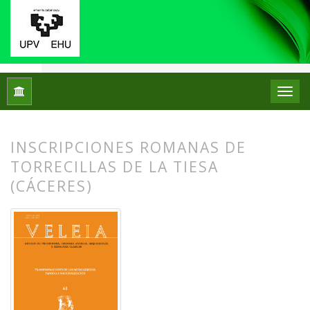
Inicio
Archivos
Núm. 41 (2024): Transformaciones de los mit
INSCRIPCIONES ROMANAS DE
TORRECILLAS DE LA TIESA
(CÁCERES)
##plugins.themes.bootstrap3.article.
##plugins.themes.bootstrap3.article.