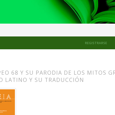
es de los mitos griegos: parodia y racionalización
Transformacion
REGISTRARSE
PEO 68 Y SU PARODIA DE LOS MITOS 
O LATINO Y SU TRADUCCIÓN
s.themes.bootstrap3.article.main##
s.themes.bootstrap3.article.sidebar##