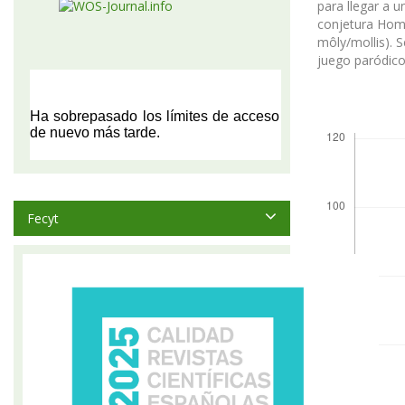
para llegar a u
conjetura Home
môly/mollis). 
juego paródico 
Descargas
Fecyt