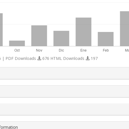
 | PDF Downloads
676 HTML Downloads
197
s.themes.bootstrap3.article.details##
nformation