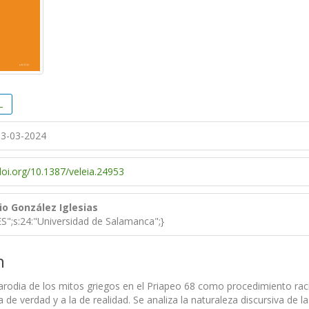
L
3-03-2024
doi.org/10.1387/veleia.24953
io González Iglesias
_ES";s:24:"Universidad de Salamanca";}
n
parodia de los mitos griegos en el Priapeo 68 como procedimiento rac
 de verdad y a la de realidad. Se analiza la naturaleza discursiva de 