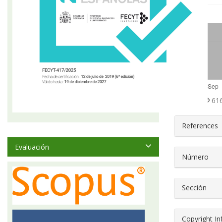
Abstract
616
##plugin
References
Evaluación
Número
Sección
Copyright I