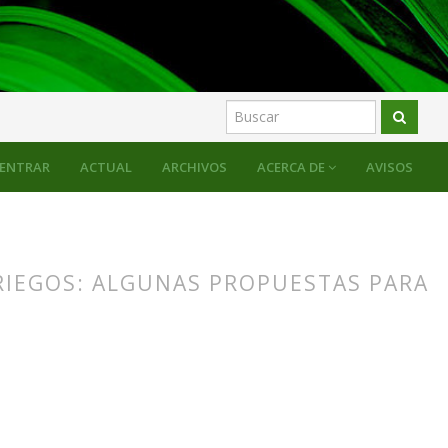
es de los mitos griegos
ENTRAR
ACTUAL
ARCHIVOS
ACERCA DE
AVISOS
GRIEGOS: ALGUNAS PROPUESTAS PARA