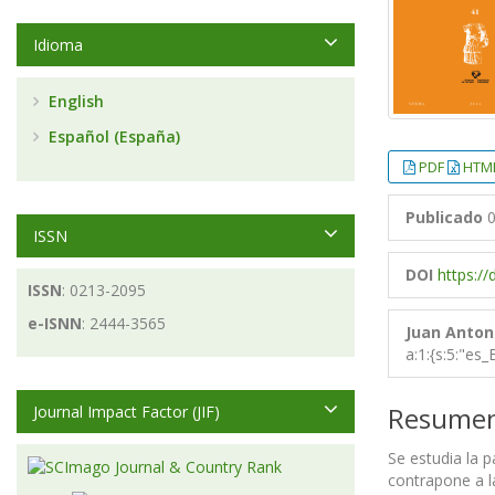
Idioma
English
Español (España)
PDF
HTM
Publicado
0
ISSN
DOI
https://
ISSN
: 0213-2095
e-ISNN
: 2444-3565
Juan Anton
a:1:{s:5:"es
Resume
Journal Impact Factor (JIF)
Se estudia la 
contrapone a la