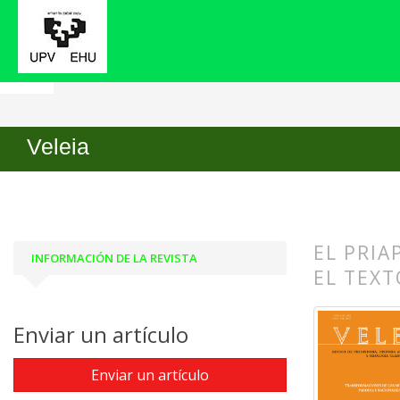
Inicio
Archivos
Núm. 41 (2024): Transformacion
Veleia
EL PRIA
INFORMACIÓN DE LA REVISTA
EL TEXT
##plugin
##plugin
Enviar un artículo
Enviar un artículo