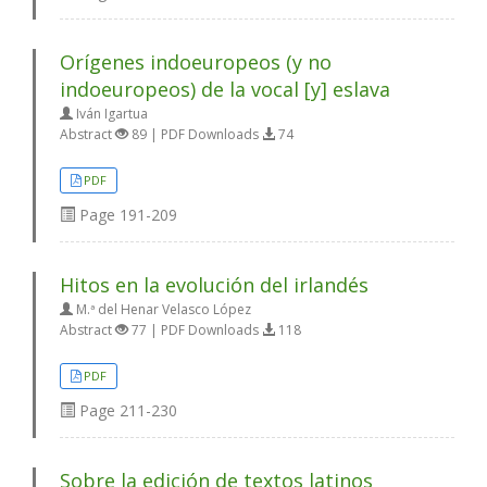
Orígenes indoeuropeos (y no
indoeuropeos) de la vocal [y] eslava
Iván Igartua
Abstract
89 | PDF Downloads
74
PDF
Page
191-209
Hitos en la evolución del irlandés
M.ª del Henar Velasco López
Abstract
77 | PDF Downloads
118
PDF
Page
211-230
Sobre la edición de textos latinos