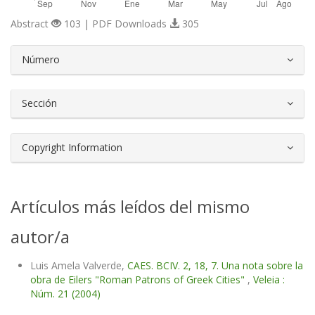
Abstract
103 | PDF Downloads
305
##plugins.themes.bootstrap3.article.d
Número
Sección
Copyright Information
Artículos más leídos del mismo
autor/a
Luis Amela Valverde,
CAES. BCIV. 2, 18, 7. Una nota sobre la
obra de Eilers "Roman Patrons of Greek Cities"
,
Veleia :
Núm. 21 (2004)