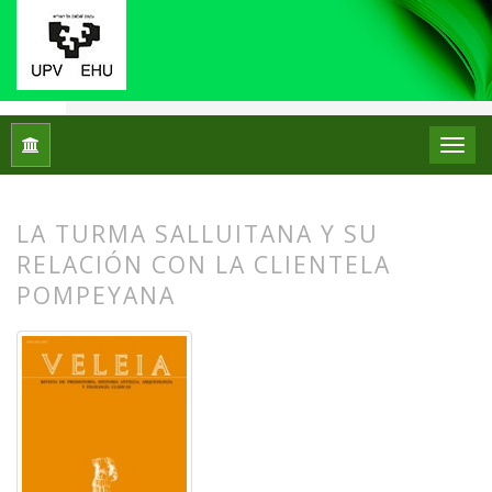
Inicio
Archivos
Núm. 17 (2000)
Artículos
LA TURMA SALLUITANA Y SU
RELACIÓN CON LA CLIENTELA
POMPEYANA
##plugins.themes.bootstrap3.article.
##plugins.themes.bootstrap3.article.