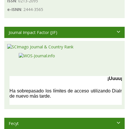
ISSN
: 0213-2095
e-ISNN
: 2444-3565
Journal Impact Factor (JIF)
Fecyt