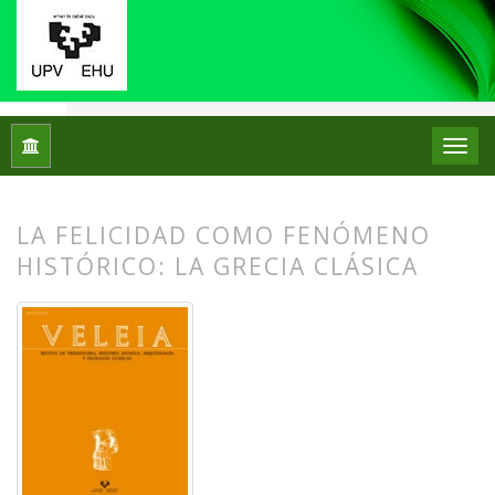
Inicio
Archivos
Núm. 17 (2000)
Artículos
LA FELICIDAD COMO FENÓMENO
HISTÓRICO: LA GRECIA CLÁSICA
##plugins.themes.bootstrap3.article.
##plugins.themes.bootstrap3.article.