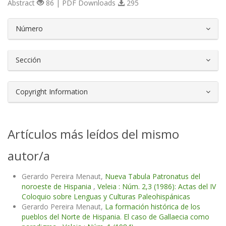
Abstract
86 | PDF Downloads
295
##plugins.themes.bootstrap3.article.d
Número
Sección
Copyright Information
Artículos más leídos del mismo
autor/a
Gerardo Pereira Menaut,
Nueva Tabula Patronatus del
noroeste de Hispania
,
Veleia : Núm. 2,3 (1986): Actas del IV
Coloquio sobre Lenguas y Culturas Paleohispánicas
Gerardo Pereira Menaut,
La formación histórica de los
pueblos del Norte de Hispania. El caso de Gallaecia como