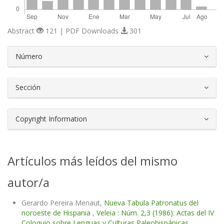
Abstract
121 | PDF Downloads
301
##plugins.themes.bootstrap3.article.d
Número
Sección
Copyright Information
Artículos más leídos del mismo
autor/a
Gerardo Pereira Menaut,
Nueva Tabula Patronatus del
noroeste de Hispania
,
Veleia : Núm. 2,3 (1986): Actas del IV
Coloquio sobre Lenguas y Culturas Paleohispánicas