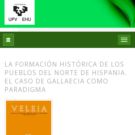
Inicio
Archivos
Núm. 1 (1984)
Artículos
LA FORMACIÓN HISTÓRICA DE LOS
PUEBLOS DEL NORTE DE HISPANIA.
EL CASO DE GALLAECIA COMO
PARADIGMA
##plugins.themes.bootstrap3.article.
##plugins.themes.bootstrap3.article.