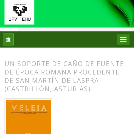
Inicio
Archivos
Núm. 17 (2000)
Artículos
UN SOPORTE DE CAÑO DE FUENTE
DE ÉPOCA ROMANA PROCEDENTE
DE SAN MARTÍN DE LASPRA
(CASTRILLÓN, ASTURIAS)
##plugins.themes.bootstrap3.article.
##plugins.themes.bootstrap3.article.