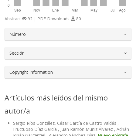
Abstract
92 | PDF Downloads
80
##plugins.themes.bootstrap3.article.d
Número
Sección
Copyright Information
Artículos más leídos del mismo
autor/a
Sergio Ríos González, César García de Castro Valdés ,
Fructuoso Díaz García , Juan Ramón Muñiz Álvarez , Adrián
Piñán Gargantiel , Alejandro Sánchez Díaz,
Nuevo epígrafe