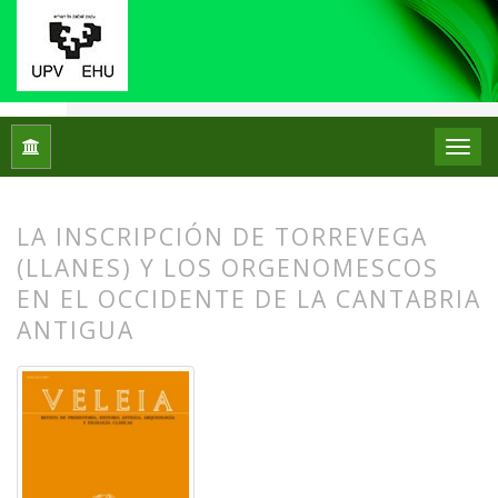
Inicio
Archivos
Núm. 17 (2000)
Artículos
LA INSCRIPCIÓN DE TORREVEGA
(LLANES) Y LOS ORGENOMESCOS
EN EL OCCIDENTE DE LA CANTABRIA
ANTIGUA
##plugins.themes.bootstrap3.article.
##plugins.themes.bootstrap3.article.