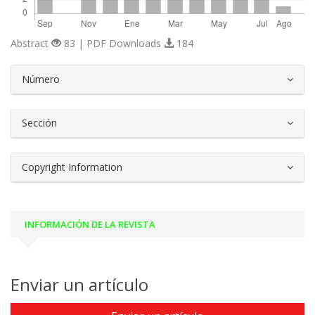
Abstract
83 | PDF Downloads
184
##plugins.themes.bootstrap3.article.d
Número
Sección
Copyright Information
INFORMACIÓN DE LA REVISTA
Enviar un artículo