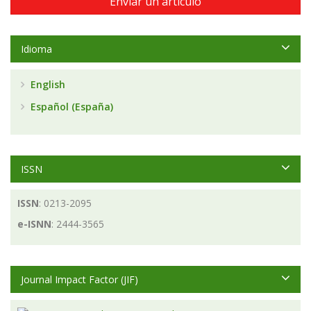
Enviar un artículo
Idioma
English
Español (España)
ISSN
ISSN
: 0213-2095
e-ISNN
: 2444-3565
Journal Impact Factor (JIF)