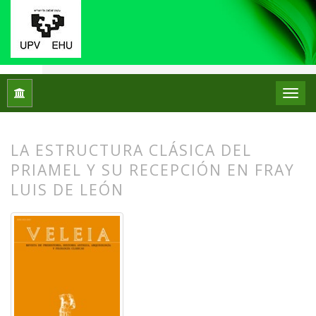
Inicio
Archivos
Núm. 17 (2000)
Artículos
LA ESTRUCTURA CLÁSICA DEL
PRIAMEL Y SU RECEPCIÓN EN FRAY
LUIS DE LEÓN
##plugins.themes.bootstrap3.article.
##plugins.themes.bootstrap3.article.