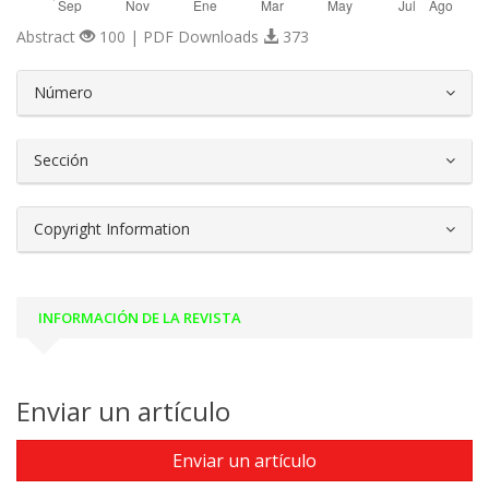
Abstract
100 | PDF Downloads
373
##plugins.themes.bootstrap3.article.d
Número
Sección
Copyright Information
INFORMACIÓN DE LA REVISTA
Enviar un artículo
Enviar un artículo