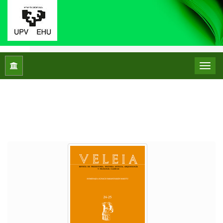
Inicio
Archivos
Núm. 24-25 (2008): Homenaje a Ignacio Bar
NÚM. 24-25 (2008): HOMENAJE A
IGNACIO BARANDIARÁN MAESTU