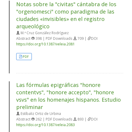
Notas sobre la "civitas" cántabra de los
"orgenomesci" como paradigma de las
ciudades «invisibles» en el registro
arqueológico
M.ª Cruz González Rodríguez
Abstract
398 | PDF Downloads
709 |
DOI
https://doi.org/10.1387/veleia.2081
PDF
Las fórmulas epigráficas "honore
contentvs", "honore accepto", "honore
vsvs" en los homenajes hispanos. Estudio
preliminar
Estíbaliz Ortiz de Urbina
Abstract
262 | PDF Downloads
893 |
DOI
https://doi.org/10.1387/veleia.2083