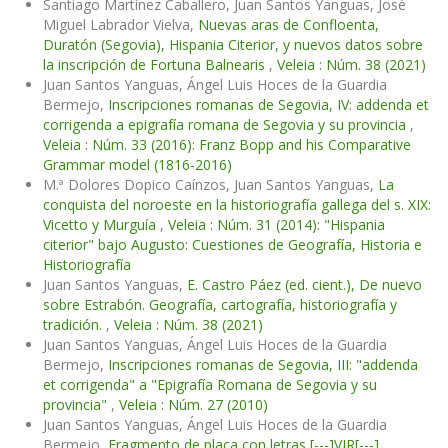
Santiago Martínez Caballero, Juan Santos Yanguas, José
Miguel Labrador Vielva,
Nuevas aras de Confloenta,
Duratón (Segovia), Hispania Citerior, y nuevos datos sobre
la inscripción de Fortuna Balnearis
,
Veleia : Núm. 38 (2021)
Juan Santos Yanguas, Ángel Luis Hoces de la Guardia
Bermejo,
Inscripciones romanas de Segovia, IV: addenda et
corrigenda a epigrafía romana de Segovia y su provincia
,
Veleia : Núm. 33 (2016): Franz Bopp and his Comparative
Grammar model (1816-2016)
M.ª Dolores Dopico Caínzos, Juan Santos Yanguas,
La
conquista del noroeste en la historiografía gallega del s. XIX:
Vicetto y Murguía
,
Veleia : Núm. 31 (2014): "Hispania
citerior" bajo Augusto: Cuestiones de Geografía, Historia e
Historiografía
Juan Santos Yanguas,
E. Castro Páez (ed. cient.), De nuevo
sobre Estrabón. Geografía, cartografía, historiografía y
tradición.
,
Veleia : Núm. 38 (2021)
Juan Santos Yanguas, Ángel Luis Hoces de la Guardia
Bermejo,
Inscripciones romanas de Segovia, III: "addenda
et corrigenda" a "Epigrafía Romana de Segovia y su
provincia"
,
Veleia : Núm. 27 (2010)
Juan Santos Yanguas, Ángel Luis Hoces de la Guardia
Bermejo,
Fragmento de placa con letras [---]VIR[---],