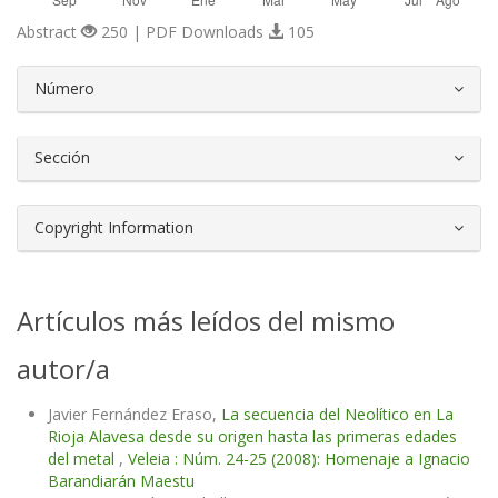
Abstract
250 | PDF Downloads
105
##plugins.themes.bootstrap3.article.d
Número
Sección
Copyright Information
Artículos más leídos del mismo
autor/a
Javier Fernández Eraso,
La secuencia del Neolítico en La
Rioja Alavesa desde su origen hasta las primeras edades
del metal
,
Veleia : Núm. 24-25 (2008): Homenaje a Ignacio
Barandiarán Maestu