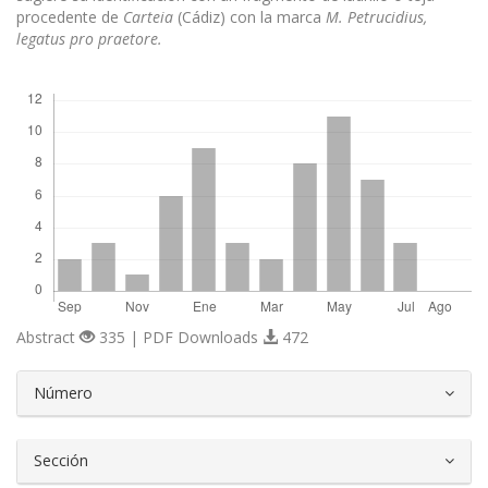
procedente de
Carteia
(Cádiz) con la marca
M. Petrucidius,
legatus pro praetore.
Descargas
Abstract
335 | PDF Downloads
472
##plugins.themes.bootstrap3.article.d
Número
Sección