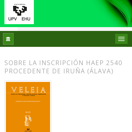
Inicio
Archivos
Núm. 24-25 (2008): Homenaje a Ignacio Bar
SOBRE LA INSCRIPCIÓN HAEP 2540
PROCEDENTE DE IRUÑA (ÁLAVA)
##plugins.themes.bootstrap3.article.
##plugins.themes.bootstrap3.article.