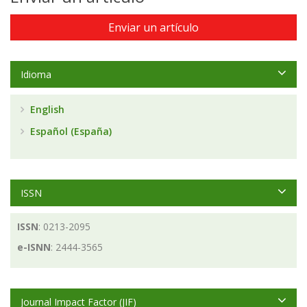
Enviar un artículo
Idioma
English
Español (España)
ISSN
ISSN
: 0213-2095
e-ISNN
: 2444-3565
Journal Impact Factor (JIF)