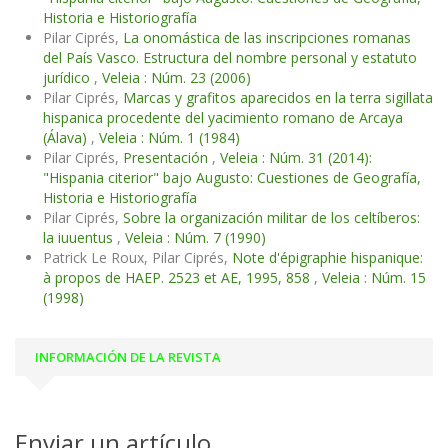
Historia e Historiografía
Pilar Ciprés,
La onomástica de las inscripciones romanas
del País Vasco. Estructura del nombre personal y estatuto
jurídico
,
Veleia : Núm. 23 (2006)
Pilar Ciprés,
Marcas y grafitos aparecidos en la terra sigillata
hispanica procedente del yacimiento romano de Arcaya
(Álava)
,
Veleia : Núm. 1 (1984)
Pilar Ciprés,
Presentación
,
Veleia : Núm. 31 (2014):
"Hispania citerior" bajo Augusto: Cuestiones de Geografía,
Historia e Historiografía
Pilar Ciprés,
Sobre la organización militar de los celtíberos:
la iuuentus
,
Veleia : Núm. 7 (1990)
Patrick Le Roux, Pilar Ciprés,
Note d'épigraphie hispanique:
à propos de HAEP. 2523 et AE, 1995, 858
,
Veleia : Núm. 15
(1998)
INFORMACIÓN DE LA REVISTA
Enviar un artículo