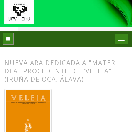
Inicio
Archivos
Núm. 29 (2012): Memoria de la epigrafía lat
NUEVA ARA DEDICADA A "MATER
DEA" PROCEDENTE DE "VELEIA"
(IRUÑA DE OCA, ÁLAVA)
##plugins.themes.bootstrap3.article.
##plugins.themes.bootstrap3.article.