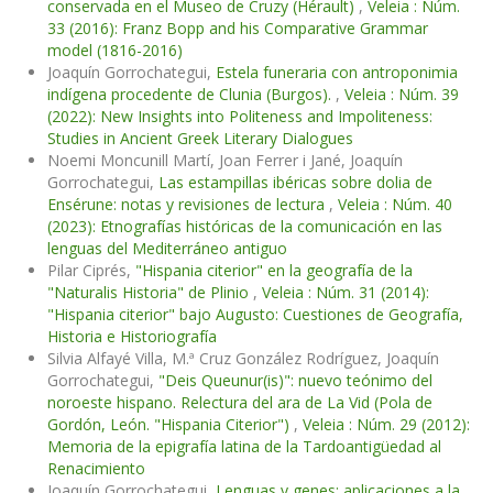
conservada en el Museo de Cruzy (Hérault)
,
Veleia : Núm.
33 (2016): Franz Bopp and his Comparative Grammar
model (1816-2016)
Joaquín Gorrochategui,
Estela funeraria con antroponimia
indígena procedente de Clunia (Burgos).
,
Veleia : Núm. 39
(2022): New Insights into Politeness and Impoliteness:
Studies in Ancient Greek Literary Dialogues
Noemi Moncunill Martí, Joan Ferrer i Jané, Joaquín
Gorrochategui,
Las estampillas ibéricas sobre dolia de
Ensérune: notas y revisiones de lectura
,
Veleia : Núm. 40
(2023): Etnografías históricas de la comunicación en las
lenguas del Mediterráneo antiguo
Pilar Ciprés,
"Hispania citerior" en la geografía de la
"Naturalis Historia" de Plinio
,
Veleia : Núm. 31 (2014):
"Hispania citerior" bajo Augusto: Cuestiones de Geografía,
Historia e Historiografía
Silvia Alfayé Villa, M.ª Cruz González Rodríguez, Joaquín
Gorrochategui,
"Deis Queunur(is)": nuevo teónimo del
noroeste hispano. Relectura del ara de La Vid (Pola de
Gordón, León. "Hispania Citerior")
,
Veleia : Núm. 29 (2012):
Memoria de la epigrafía latina de la Tardoantigüedad al
Renacimiento
Joaquín Gorrochategui,
Lenguas y genes: aplicaciones a la