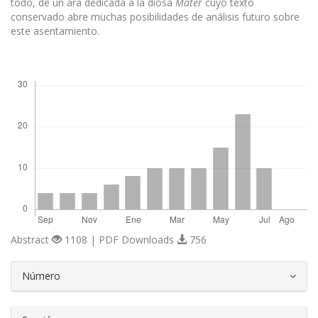
todo, de un ara dedicada a la diosa
Mater
cuyo texto
conservado abre muchas posibilidades de análisis futuro sobre
este asentamiento.
Descargas
Abstract
1108 | PDF Downloads
756
##plugins.themes.bootstrap3.article.d
Número