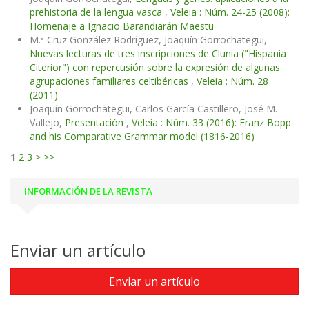
prehistoria de la lengua vasca
,
Veleia : Núm. 24-25 (2008):
Homenaje a Ignacio Barandiarán Maestu
M.ª Cruz González Rodríguez, Joaquín Gorrochategui,
Nuevas lecturas de tres inscripciones de Clunia ("Hispania
Citerior") con repercusión sobre la expresión de algunas
agrupaciones familiares celtibéricas
,
Veleia : Núm. 28
(2011)
Joaquín Gorrochategui, Carlos García Castillero, José M.
Vallejo,
Presentación
,
Veleia : Núm. 33 (2016): Franz Bopp
and his Comparative Grammar model (1816-2016)
1
2
3
>
>>
INFORMACIÓN DE LA REVISTA
Enviar un artículo
Enviar un artículo