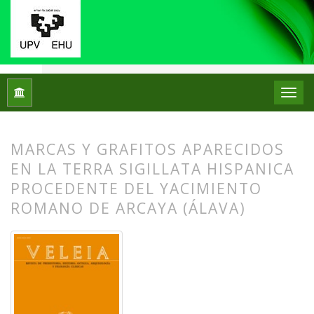
Inicio
Archivos
Núm. 1 (1984)
Artículos
MARCAS Y GRAFITOS APARECIDOS
EN LA TERRA SIGILLATA HISPANICA
PROCEDENTE DEL YACIMIENTO
ROMANO DE ARCAYA (ÁLAVA)
##plugins.themes.bootstrap3.article.
##plugins.themes.bootstrap3.article.