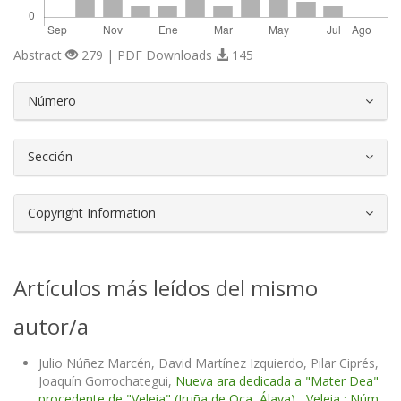
Abstract
279 | PDF Downloads
145
##plugins.themes.bootstrap3.article.d
Número
Sección
Copyright Information
Artículos más leídos del mismo
autor/a
Julio Núñez Marcén, David Martínez Izquierdo, Pilar Ciprés,
Joaquín Gorrochategui,
Nueva ara dedicada a "Mater Dea"
procedente de "Veleia" (Iruña de Oca, Álava)
,
Veleia : Núm.