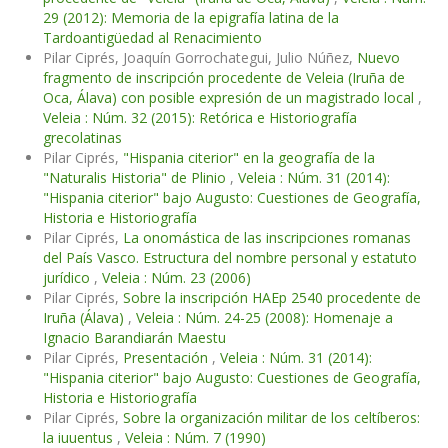
29 (2012): Memoria de la epigrafía latina de la
Tardoantigüedad al Renacimiento
Pilar Ciprés, Joaquín Gorrochategui, Julio Núñez,
Nuevo
fragmento de inscripción procedente de Veleia (Iruña de
Oca, Álava) con posible expresión de un magistrado local
,
Veleia : Núm. 32 (2015): Retórica e Historiografía
grecolatinas
Pilar Ciprés,
"Hispania citerior" en la geografía de la
"Naturalis Historia" de Plinio
,
Veleia : Núm. 31 (2014):
"Hispania citerior" bajo Augusto: Cuestiones de Geografía,
Historia e Historiografía
Pilar Ciprés,
La onomástica de las inscripciones romanas
del País Vasco. Estructura del nombre personal y estatuto
jurídico
,
Veleia : Núm. 23 (2006)
Pilar Ciprés,
Sobre la inscripción HAEp 2540 procedente de
Iruña (Álava)
,
Veleia : Núm. 24-25 (2008): Homenaje a
Ignacio Barandiarán Maestu
Pilar Ciprés,
Presentación
,
Veleia : Núm. 31 (2014):
"Hispania citerior" bajo Augusto: Cuestiones de Geografía,
Historia e Historiografía
Pilar Ciprés,
Sobre la organización militar de los celtíberos:
la iuuentus
,
Veleia : Núm. 7 (1990)