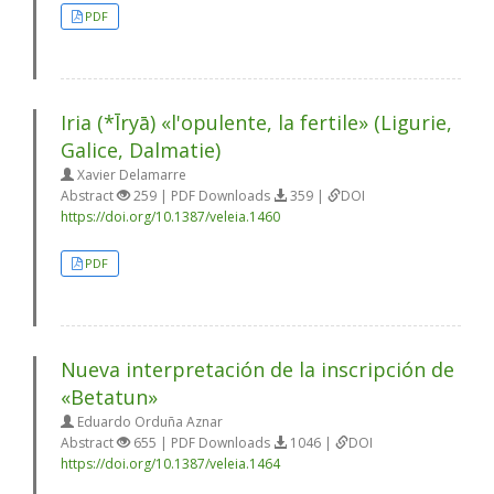
PDF
Iria (*Īryā) «l'opulente, la fertile» (Ligurie,
Galice, Dalmatie)
Xavier Delamarre
Abstract
259 | PDF Downloads
359 |
DOI
https://doi.org/10.1387/veleia.1460
PDF
Nueva interpretación de la inscripción de
«Betatun»
Eduardo Orduña Aznar
Abstract
655 | PDF Downloads
1046 |
DOI
https://doi.org/10.1387/veleia.1464