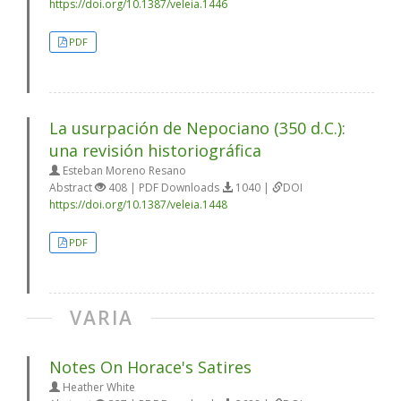
https://doi.org/10.1387/veleia.1446
PDF
La usurpación de Nepociano (350 d.C.):
una revisión historiográfica
Esteban Moreno Resano
Abstract
408 | PDF Downloads
1040 |
DOI
https://doi.org/10.1387/veleia.1448
PDF
VARIA
Notes On Horace's Satires
Heather White