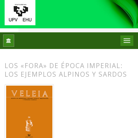
Inicio
Archivos
Núm. 26 (2009): Puesta en escena y escenar
LOS «FORA» DE ÉPOCA IMPERIAL:
LOS EJEMPLOS ALPINOS Y SARDOS
##plugins.themes.bootstrap3.article.
##plugins.themes.bootstrap3.article.