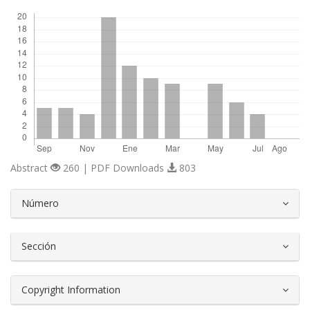
Descargas
Abstract
260 | PDF Downloads
803
##plugins.themes.bootstrap3.article.d
Número
Sección
Copyright Information