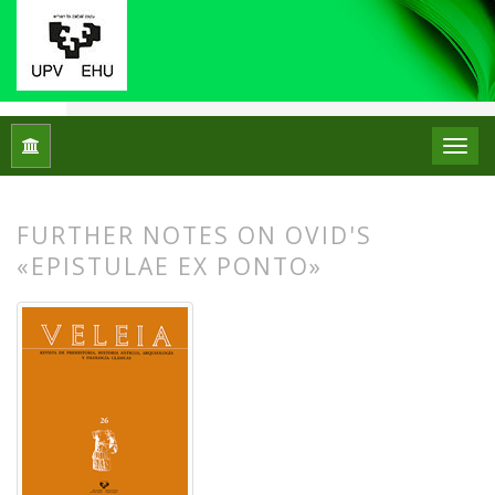
Inicio
Archivos
Núm. 26 (2009): Puesta en escena y escenar
FURTHER NOTES ON OVID'S
«EPISTULAE EX PONTO»
##plugins.themes.bootstrap3.article.
##plugins.themes.bootstrap3.article.