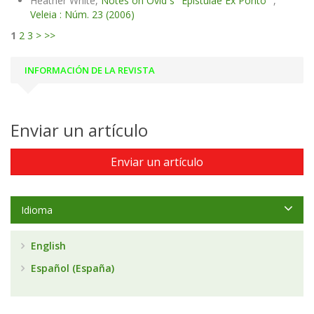
Heather White,
Notes on Ovid´s "Epistulae Ex Ponto"
,
Veleia : Núm. 23 (2006)
1
2
3
>
>>
INFORMACIÓN DE LA REVISTA
Enviar un artículo
Enviar un artículo
Idioma
English
Español (España)