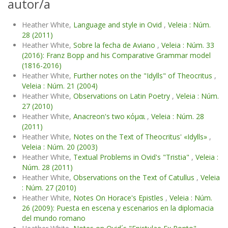
autor/a
Heather White,
Language and style in Ovid
,
Veleia : Núm.
28 (2011)
Heather White,
Sobre la fecha de Aviano
,
Veleia : Núm. 33
(2016): Franz Bopp and his Comparative Grammar model
(1816-2016)
Heather White,
Further notes on the "Idylls" of Theocritus
,
Veleia : Núm. 21 (2004)
Heather White,
Observations on Latin Poetry
,
Veleia : Núm.
27 (2010)
Heather White,
Anacreon's two κόμαι
,
Veleia : Núm. 28
(2011)
Heather White,
Notes on the Text of Theocritus' «Idylls»
,
Veleia : Núm. 20 (2003)
Heather White,
Textual Problems in Ovid's "Tristia"
,
Veleia :
Núm. 28 (2011)
Heather White,
Observations on the Text of Catullus
,
Veleia
: Núm. 27 (2010)
Heather White,
Notes On Horace's Epistles
,
Veleia : Núm.
26 (2009): Puesta en escena y escenarios en la diplomacia
del mundo romano