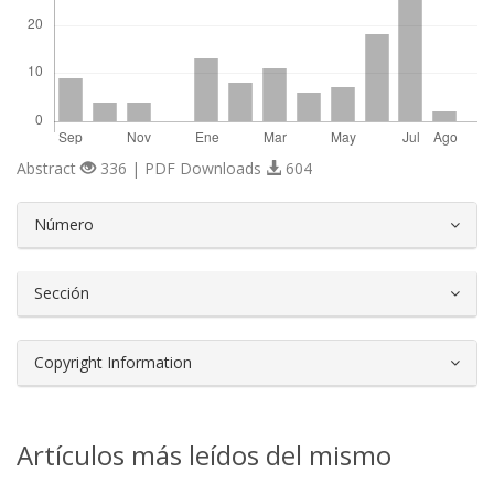
Abstract
336 | PDF Downloads
604
##plugins.themes.bootstrap3.article.d
Número
Sección
Copyright Information
Artículos más leídos del mismo