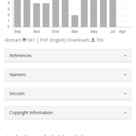
Abstract
561 | PDF (English) Downloads
356
##plugins.themes.bootstrap3.article.d
References
Número
Sección
Copyright Information