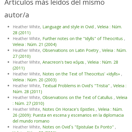
Artículos más leídos del mismo
autor/a
Heather White,
Language and style in Ovid
,
Veleia : Núm.
28 (2011)
Heather White,
Further notes on the "Idylls" of Theocritus
,
Veleia : Núm. 21 (2004)
Heather White,
Observations on Latin Poetry
,
Veleia : Núm.
27 (2010)
Heather White,
Anacreon's two κόμαι
,
Veleia : Núm. 28
(2011)
Heather White,
Notes on the Text of Theocritus' «Idylls»
,
Veleia : Núm. 20 (2003)
Heather White,
Textual Problems in Ovid's "Tristia"
,
Veleia :
Núm. 28 (2011)
Heather White,
Observations on the Text of Catullus
,
Veleia
: Núm. 27 (2010)
Heather White,
Notes On Horace's Epistles
,
Veleia : Núm.
26 (2009): Puesta en escena y escenarios en la diplomacia
del mundo romano
Heather White,
Notes on Ovid´s "Epistulae Ex Ponto"
,