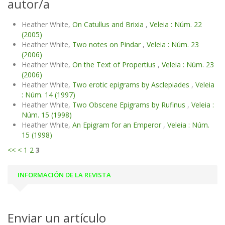
autor/a
Heather White,
On Catullus and Brixia
,
Veleia : Núm. 22
(2005)
Heather White,
Two notes on Pindar
,
Veleia : Núm. 23
(2006)
Heather White,
On the Text of Propertius
,
Veleia : Núm. 23
(2006)
Heather White,
Two erotic epigrams by Asclepiades
,
Veleia
: Núm. 14 (1997)
Heather White,
Two Obscene Epigrams by Rufinus
,
Veleia :
Núm. 15 (1998)
Heather White,
An Epigram for an Emperor
,
Veleia : Núm.
15 (1998)
<<
<
1
2
3
INFORMACIÓN DE LA REVISTA
Enviar un artículo