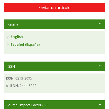
Enviar un artículo
Idioma
English
Español (España)
ISSN
ISSN
: 0213-2095
e-ISNN
: 2444-3565
Journal Impact Factor (JIF)