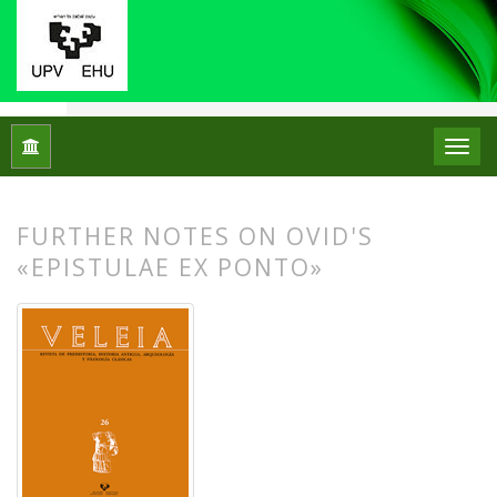
Inicio
Archivos
Núm. 26 (2009): Puesta en escena y escenar
FURTHER NOTES ON OVID'S
«EPISTULAE EX PONTO»
##plugins.themes.bootstrap3.article.
##plugins.themes.bootstrap3.article.