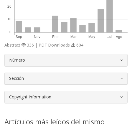
Abstract
336 | PDF Downloads
604
##plugins.themes.bootstrap3.article.d
Número
Sección
Copyright Information
Artículos más leídos del mismo