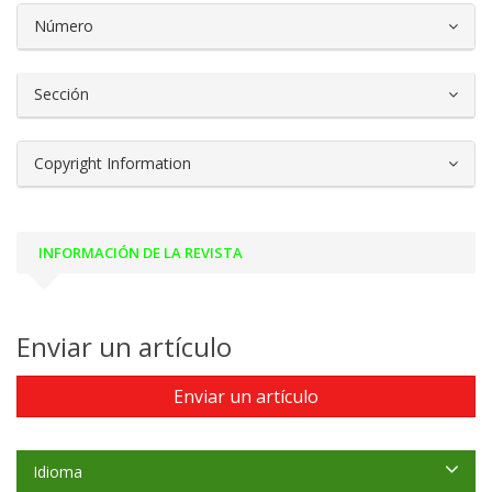
##plugins.themes.bootstrap3.article.d
Número
Sección
Copyright Information
INFORMACIÓN DE LA REVISTA
Enviar un artículo
Enviar un artículo
Idioma