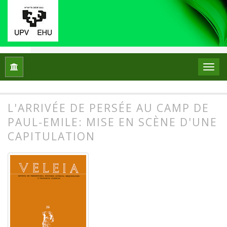
Inicio
Archivos
Núm. 26 (2009): Puesta en escena y escenar
Dossier monográfico: Puesta en escena y escenarios en la di
L'ARRIVÉE DE PERSÉE AU CAMP DE
PAUL-EMILE: MISE EN SCÈNE D'UNE
CAPITULATION
##plugins.themes.bootstrap3.article.
##plugins.themes.bootstrap3.article.