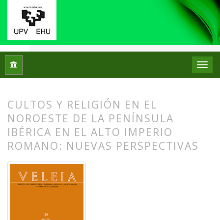
Inicio
Archivos
Núm. 26 (2009): Puesta en escena y escenar
CULTOS Y RELIGIÓN EN EL
NOROESTE DE LA PENÍNSULA
IBÉRICA EN EL ALTO IMPERIO
ROMANO: NUEVAS PERSPECTIVAS
##plugins.themes.bootstrap3.article.
##plugins.themes.bootstrap3.article.