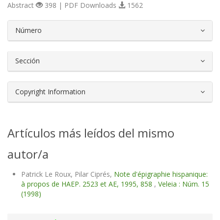
Abstract
398 | PDF Downloads
1562
##plugins.themes.bootstrap3.article.d
Número
Sección
Copyright Information
Artículos más leídos del mismo
autor/a
Patrick Le Roux, Pilar Ciprés,
Note d'épigraphie hispanique:
à propos de HAEP. 2523 et AE, 1995, 858
,
Veleia : Núm. 15
(1998)