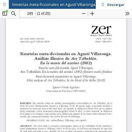
Simetrías meta-ficcionales en Agustí Villaronga. Análisis fílmico de 'El vestido inhabitado' de Aro Tolbukhin. En la mente del asesino (2002)
Descargar