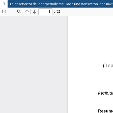
La enseñanza del ciberperiodismo: Hacia una transversalidad mixt