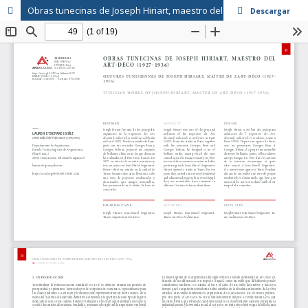
Obras tunecinas de Joseph Hiriart, maestro del Art-Déco (1927-36)
Descargar