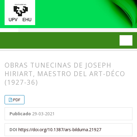
Inicio
Archivos
2021: Número 11
ARTÍCULOS
OBRAS TUNECINAS DE JOSEPH
HIRIART, MAESTRO DEL ART-DÉCO
(1927-36)
##plugins.themes.bootstrap3.article.
##plugins.themes.bootstrap3.article.
PDF
Publicado
29-03-2021
DOI
https://doi.org/10.1387/ars-bilduma.21927