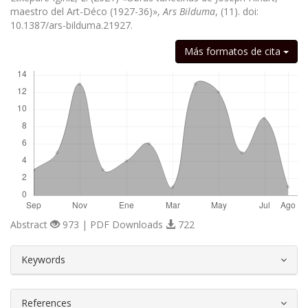
maestro del Art-Déco (1927-36)»,
Ars Bilduma
, (11). doi:
10.1387/ars-bilduma.21927.
Descargas
Más formatos de cita
Abstract
973 | PDF Downloads
722
##plugins.themes.bootstrap3.article.d
Keywords
References