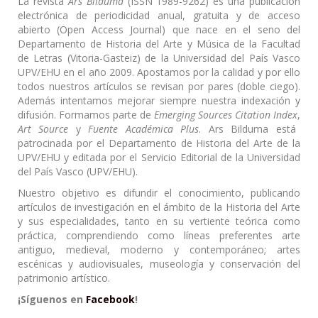
La revista
Ars Bilduma
(ISSN 1989-9262) es una publicación
electrónica de periodicidad anual, gratuita y de acceso
abierto (Open Access Journal) que nace en el seno del
Departamento de Historia del Arte y Música de la Facultad
de Letras (Vitoria-Gasteiz) de la Universidad del País Vasco
UPV/EHU en el año 2009. Apostamos por la calidad y por ello
todos nuestros artículos se revisan por pares (doble ciego).
Además intentamos mejorar siempre nuestra indexación y
difusión. Formamos parte de
Emerging Sources Citation Index
,
Art Source
y
Fuente Académica Plus
. Ars Bilduma está
patrocinada por el Departamento de Historia del Arte de la
UPV/EHU y editada por el Servicio Editorial de la Universidad
del País Vasco (UPV/EHU).
Nuestro objetivo es difundir el conocimiento, publicando
artículos de investigación en el ámbito de la Historia del Arte
y sus especialidades, tanto en su vertiente teórica como
práctica, comprendiendo como líneas preferentes arte
antiguo, medieval, moderno y contemporáneo; artes
escénicas y audiovisuales, museología y conservación del
patrimonio artístico.
¡Síguenos en
Facebook
!