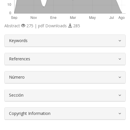
Abstract
275 | pdf Downloads
285
##plugins.themes.bootstrap3.article.d
Keywords
References
Número
Sección
Copyright Information