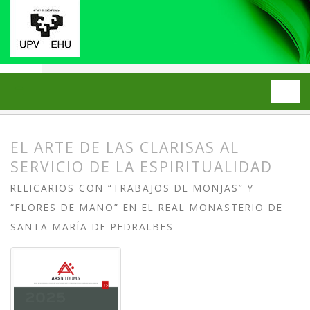
Inicio
Archivos
2025: Número 15
ARTÍCULOS
EL ARTE DE LAS CLARISAS AL
SERVICIO DE LA ESPIRITUALIDAD
RELICARIOS CON “TRABAJOS DE MONJAS” Y
“FLORES DE MANO” EN EL REAL MONASTERIO DE
SANTA MARÍA DE PEDRALBES
##plugins.themes.bootstrap3.article.
##plugins.themes.bootstrap3.article.