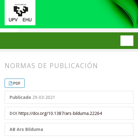
Inicio
Archivos
2021: Número 11
FINAL
NORMAS DE PUBLICACIÓN
##plugins.themes.bootstrap3.article.
##plugins.themes.bootstrap3.article.
PDF
Publicado
29-03-2021
DOI
https://doi.org/10.1387/ars-bilduma.22264
AB Ars Bilduma