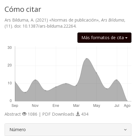
Cómo citar
Ars Bilduma, A. (2021) «Normas de publicación»,
Ars Bilduma
,
(11). doi: 10.1387/ars-bilduma.22264.
Descargas
Más formatos de cita
Abstract
1086 | PDF Downloads
434
##plugins.themes.bootstrap3.article.d
Número