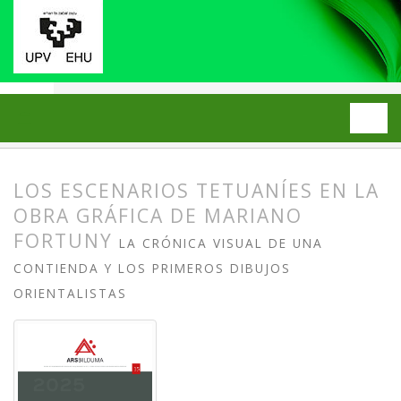
Inicio
Archivos
2025: Número 15
ARTÍCULOS
LOS ESCENARIOS TETUANÍES EN LA
OBRA GRÁFICA DE MARIANO
FORTUNY
LA CRÓNICA VISUAL DE UNA
CONTIENDA Y LOS PRIMEROS DIBUJOS
ORIENTALISTAS
##plugins.themes.bootstrap3.article.
##plugins.themes.bootstrap3.article.