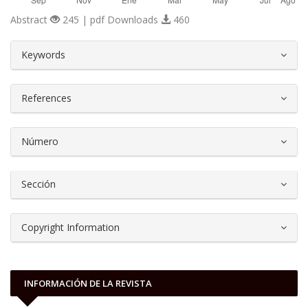
Abstract
245 | pdf Downloads
460
##plugins.themes.bootstrap3.article.d
Keywords
References
Número
Sección
Copyright Information
INFORMACIÓN DE LA REVISTA