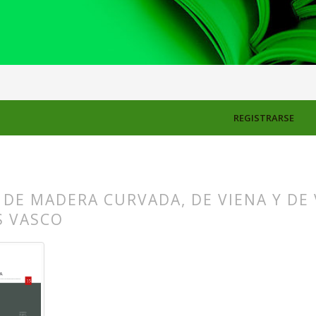
OS
REGISTRARSE
DE MADERA CURVADA, DE VIENA Y DE 
S VASCO
s.themes.bootstrap3.article.main##
s.themes.bootstrap3.article.sidebar##