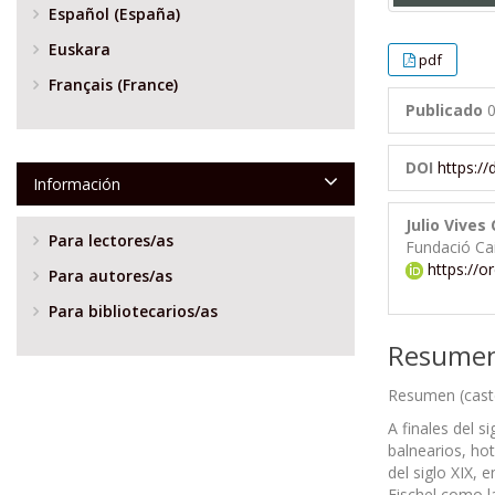
Español (España)
Euskara
pdf
Français (France)
Publicado
0
DOI
https:/
Información
Julio Vives 
Para lectores/as
Fundació Ca
https://o
Para autores/as
Para bibliotecarios/as
Resume
Resumen (caste
A finales del 
balnearios, hot
del siglo XIX,
Fischel como l