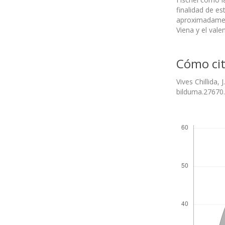
finalidad de es
aproximadament
Viena y el vale
Cómo cit
Vives Chillida,
bilduma.27670.
Descargas