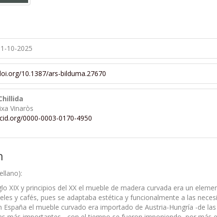
1-10-2025
/doi.org/10.1387/ars-bilduma.27670
Chillida
ixa Vinaròs
rcid.org/0000-0003-0170-4950
n
llano):
siglo XIX y principios del XX el mueble de madera curvada era un ele
eles y cafés, pues se adaptaba estética y funcionalmente a las necesi
 en España el mueble curvado era importado de Austria-Hungría -de l
as más importantes-, con el tiempo se fueron imponiendo, por más e