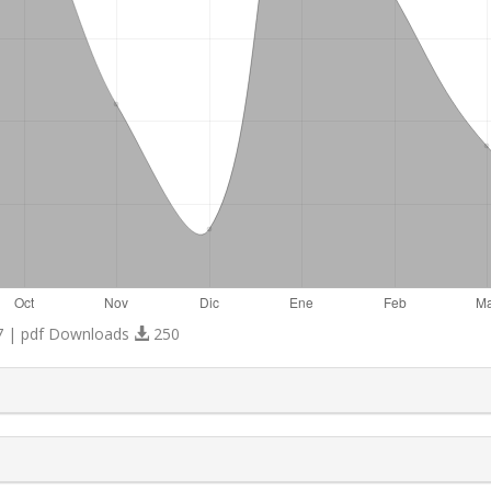
 | pdf Downloads
250
s.themes.bootstrap3.article.details##