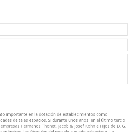
mento importante en la dotación de establecimientos como
dades de tales espacios. Si durante unos años, en el último tercio
as empresas Hermanos Thonet, Jacob & Josef Kohn e Hijos de D. G.
conómicas, las fórmulas del mueble curvado valenciano. La