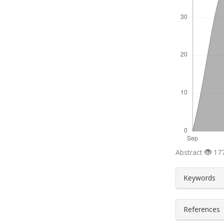
Abstract
177
##plugin
Keywords
References