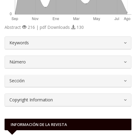
Abstract
216 | pdf Downloads
130
##plugins.themes.bootstrap3.article.d
Keywords
Número
Sección
Copyright Information
INFORMACIÓN DE LA REVISTA