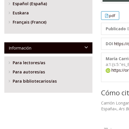
Español (España)
Euskara
pdf
Français (France)
Publicado
0
DOI
https:/
Información
María Carr
Para lectores/as
a:1:{s:5:"es
https://o
Para autores/as
Para bibliotecarios/as
Cómo cit
Carrión Longar
España»,
Ars B
Descargas