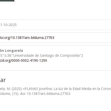
1-10-2025
/doi.org/10.1387/ars-bilduma.27763
ión Longarela
_ES";s:38:"Universidade de Santiago de Compostela";}
rcid.org/0000-0002-4190-129X
ar
ela, M. (2025) «PLANAS Josefina: La luz de la Edad Media en la Coron
ilduma
, (15). doi: 10.1387/ars-bilduma.27763.