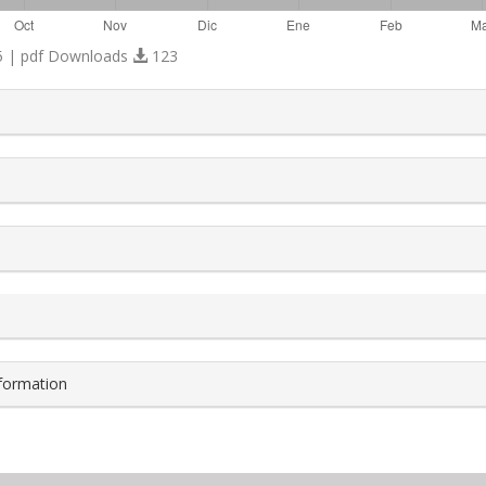
 | pdf Downloads
123
s.themes.bootstrap3.article.details##
nformation