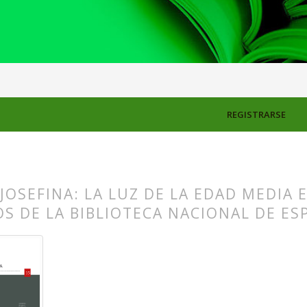
REGISTRARSE
JOSEFINA: LA LUZ DE LA EDAD MEDIA
S DE LA BIBLIOTECA NACIONAL DE ES
s.themes.bootstrap3.article.main##
s.themes.bootstrap3.article.sidebar##