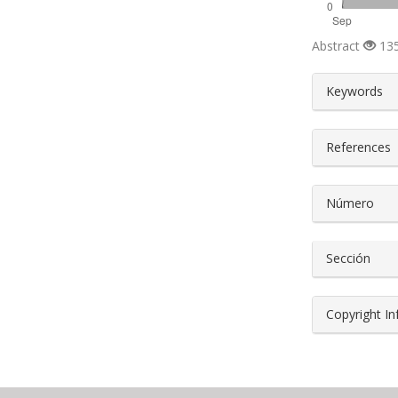
Abstract
135
##plugin
Keywords
References
Número
Sección
Copyright I