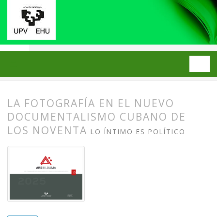
Inicio
Archivos
2025: Número 15
ARTÍCULOS
LA FOTOGRAFÍA EN EL NUEVO
DOCUMENTALISMO CUBANO DE
LOS NOVENTA
LO ÍNTIMO ES POLÍTICO
##plugins.themes.bootstrap3.article.
##plugins.themes.bootstrap3.article.