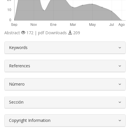
Abstract
172 | pdf Downloads
209
##plugins.themes.bootstrap3.article.d
Keywords
References
Número
Sección
Copyright Information