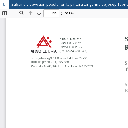
Sufismo y devoción popular en la pintura tangerina de Josep Tapiró