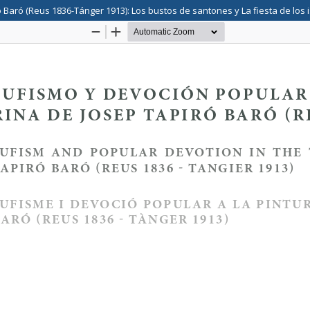
 Baró (Reus 1836-Tánger 1913): Los bustos de santones y La fiesta de los 