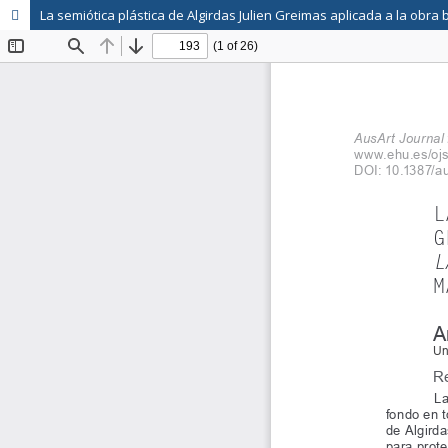
La semiótica plástica de Algirdas Julien Greimas aplicada a la obr