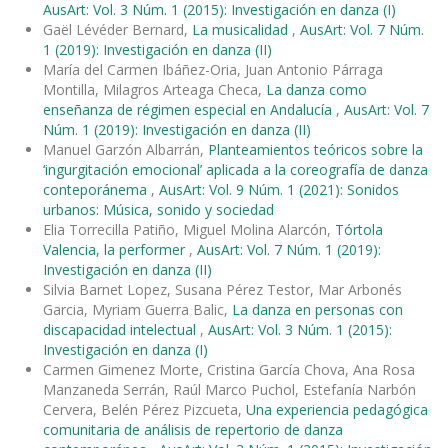
AusArt: Vol. 3 Núm. 1 (2015): Investigación en danza (I)
Gaël Lévéder Bernard,
La musicalidad
,
AusArt: Vol. 7 Núm.
1 (2019): Investigación en danza (II)
María del Carmen Ibáñez-Oria, Juan Antonio Párraga
Montilla, Milagros Arteaga Checa,
La danza como
enseñanza de régimen especial en Andalucía
,
AusArt: Vol. 7
Núm. 1 (2019): Investigación en danza (II)
Manuel Garzón Albarrán,
Planteamientos teóricos sobre la
‘ingurgitación emocional’ aplicada a la coreografía de danza
conteporánema
,
AusArt: Vol. 9 Núm. 1 (2021): Sonidos
urbanos: Música, sonido y sociedad
Elia Torrecilla Patiño, Miguel Molina Alarcón,
Tórtola
Valencia, la performer
,
AusArt: Vol. 7 Núm. 1 (2019):
Investigación en danza (II)
Silvia Barnet Lopez, Susana Pérez Testor, Mar Arbonés
Garcia, Myriam Guerra Balic,
La danza en personas con
discapacidad intelectual
,
AusArt: Vol. 3 Núm. 1 (2015):
Investigación en danza (I)
Carmen Gimenez Morte, Cristina García Chova, Ana Rosa
Manzaneda Serrán, Raúl Marco Puchol, Estefanía Narbón
Cervera, Belén Pérez Pizcueta,
Una experiencia pedagógica
comunitaria de análisis de repertorio de danza