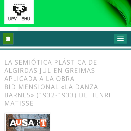
Inicio
Archivos
Vol. 5 Núm. 1 (2017): Interrogantes feminista
LA SEMIÓTICA PLÁSTICA DE
ALGIRDAS JULIEN GREIMAS
APLICADA A LA OBRA
BIDIMENSIONAL «LA DANZA
BARNES» (1932-1933) DE HENRI
MATISSE
##plugins.themes.bootstrap3.article.
##plugins.themes.bootstrap3.article.