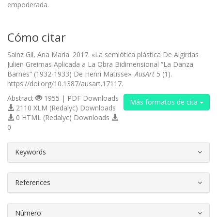
empoderada.
Cómo citar
Sainz Gil, Ana María. 2017. «La semiótica plástica De Algirdas
Julien Greimas Aplicada a La Obra Bidimensional “La Danza
Barnes” (1932-1933) De Henri Matisse».
AusArt
5 (1).
https://doi.org/10.1387/ausart.17117.
Abstract
1955 | PDF Downloads
Más formatos de cita
2110 XLM (Redalyc) Downloads
0 HTML (Redalyc) Downloads
0
##plugins.themes.bootstrap3.article.d
Keywords
References
Número