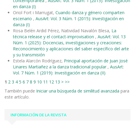
contemporánea
,
AusArt: Vol. 3 Núm. 1 (2015): Investigación
en danza (I)
Oriol Fort i Marrugat,
Cuando danza y género comparten
escenario
,
AusArt: Vol. 3 Núm. 1 (2015): Investigación en
danza (I)
Rosa Belén Ardid Pérez, Natividad Navalón Blesa,
La
técnica release y el contact-improvisation
,
AusArt: Vol. 13
Núm. 1 (2025): Docencias, investigaciones y creaciones:
Reconocimiento y aplicaciones del saber específico del arte
y su transmisión
Estela Alarcón Rodríguez,
Principal aportación de Juan José
Linares Martiañez a la danza tradicional popular
,
AusArt:
Vol. 7 Núm. 1 (2019): Investigación en danza (II)
1
2
3
4
5
6
7
8
9
10
11
12
13
>
>>
También puede
Iniciar una búsqueda de similitud avanzada
para
este artículo.
INFORMACIÓN DE LA REVISTA