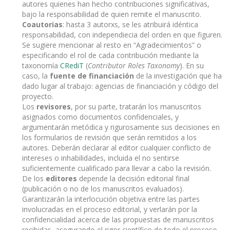
autores quienes han hecho contribuciones significativas,
bajo la responsabilidad de quien remite el manuscrito.
Coautorias
: hasta 3 autorxs, se les atribuirá idéntica
responsabilidad, con independiecia del orden en que figuren.
Se sugiere mencionar al resto en “Agradecimientos” o
especificando el rol de cada contribución mediante la
taxonomía
CRediT
(
Contributor Roles Taxonomy
). En su
caso, la
fuente de financiación
de la investigación que ha
dado lugar al trabajo: agencias de financiación y código del
proyecto.
Los
revisores
, por su parte, tratarán los manuscritos
asignados como documentos confidenciales, y
argumentarán metódica y rigurosamente sus decisiones en
los formularios de revisión que serán remitidos a los
autores. Deberán declarar al editor cualquier conflicto de
intereses o inhabilidades, incluida el no sentirse
suficientemente cualificado para llevar a cabo la revisión.
De los
editores
depende la decisión editorial final
(publicación o no de los manuscritos evaluados).
Garantizarán la interlocución objetiva entre las partes
involucradas en el proceso editorial, y verlarán por la
confidencialidad acerca de las propuestas de manuscritos
recibidas, asegurando el rigor científico de todo el proceso.