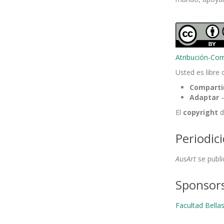
Atribución-Comp
Usted es libre 
Comparti
Adaptar
—
El
copyright
d
Periodic
AusArt
se publ
Sponsor
Facultad Bella