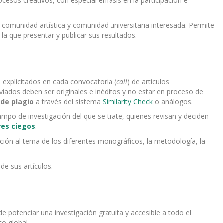
cesos creativos, con especial énfasis en la participación e
 comunidad artística y comunidad universitaria interesada. Permite
la que presentar y publicar sus resultados.
s explicitados en cada convocatoria (
call
) de artículos
iados deben ser originales e inéditos y no estar en proceso de
 de plagio
a través del sistema
Similarity Check
o análogos.
campo de investigación del que se trate, quienes revisan y deciden
res ciegos
.
ción al tema de los diferentes monográficos, la metodología, la
de sus artículos.
e potenciar una investigación gratuita y accesible a todo el
o global.