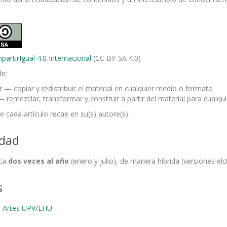
artirIgual 4.0 Internacional
(CC BY-SA 4.0)
de:
r
— copiar y redistribuir el material en cualquier medio o formato
 remezclar, transformar y construir a partir del material para cualqu
e cada artículo recae en su(s) autore(s).
idad
ica
dos veces al año
(enero y julio), de manera híbrida (versiones elc
s
s Artes UPV/EHU