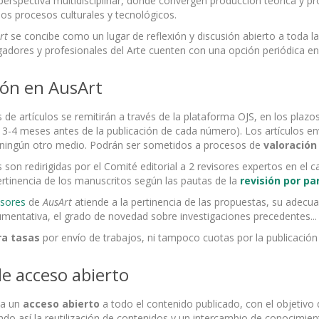
erspectiva multidisciplinar, donde convergen producción teórica y pro
los procesos culturales y tecnológicos.
rt
se concibe como un lugar de reflexión y discusión abierto a toda la
gadores y profesionales del Arte cuenten con una opción periódica en 
ión en AusArt
de artículos se remitirán a través de la plataforma OJS, en los plazo
3-4 meses antes de la publicación de cada número). Los artículos env
 ningún otro medio. Podrán ser sometidos a procesos de
valoración
son redirigidas por el Comité editorial a 2 revisores expertos en el 
ertinencia de los manuscritos según las pautas de la
revisión por pa
isores
de
AusArt
atiende a la pertinencia de las propuestas, su adecua
umentativa, el grado de novedad sobre investigaciones precedentes...
a tasas
por envío de trabajos, ni tampoco cuotas por la publicación 
de acceso abierto
za un
acceso abierto
a todo el contenido publicado, con el objetivo d
o así la reutilización de contenidos y un intercambio de conocimient