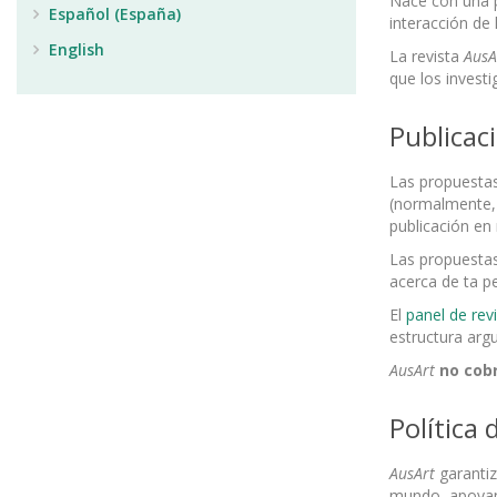
Nace con una p
Español (España)
interacción de 
English
La revista
AusA
que los investi
Publicac
Las propuestas 
(normalmente, 
publicación en
Las propuestas 
acerca de ta p
El
panel de rev
estructura arg
AusArt
no cobr
Política 
AusArt
garanti
mundo, apoyand