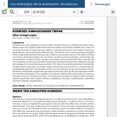
Los entresijos de la animación, «Kusikozu»
Descargar