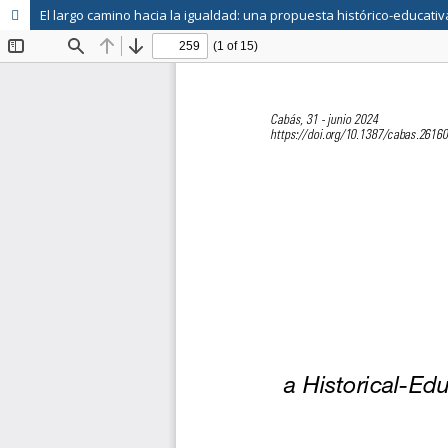
El largo camino hacia la igualdad: una propuesta histórico-educat